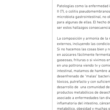
Patologías como la enfermedad inf
II (7), o colitis pseudomembrano
microbiota gastrointestinal, no o
para algunas de ellas. El hecho 
ser estos hallazgos consecuenci
La composición y armonía de la m
externos, incluyendo las condicion
Si no hacemos las cosas bien y n
en azúcares fácilmente fermenta
gaseosas, frituras o si vivimos e
en una poltrona viendo tv y comi
intestinal, matamos de hambre a
desenfrenado de “malas” bacteria
tóxicos, putrefacto y con suficie
desarrollo de  una comunidad de 
productos metabólicos de desecho.
asociado a enfermedades tan div
inflamatoria del intestino, cánce
metabólico, obesidad y muchas ot