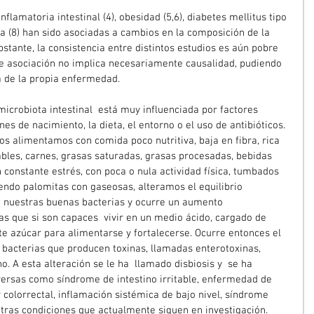
lamatoria intestinal (4), obesidad (5,6), diabetes mellitus tipo 
sa (8) han sido asociadas a cambios en la composición de la 
bstante, la consistencia entre distintos estudios es aún pobre 
de asociación no implica necesariamente causalidad, pudiendo 
a de la propia enfermedad.
icrobiota intestinal  está muy influenciada por factores 
es de nacimiento, la dieta, el entorno o el uso de antibióticos. 
os alimentamos con comida poco nutritiva, baja en fibra, rica 
bles, carnes, grasas saturadas, grasas procesadas, bebidas 
n constante estrés, con poca o nula actividad física, tumbados 
endo palomitas con gaseosas, alteramos el equilibrio 
 nuestras buenas bacterias y ocurre un aumento 
s que si son capaces  vivir en un medio ácido, cargado de 
nte azúcar para alimentarse y fortalecerse. Ocurre entonces el  
bacterias que producen toxinas, llamadas enterotoxinas, 
 A esta alteración se le ha  llamado disbiosis y  se ha 
ersas como síndrome de intestino irritable, enfermedad de 
r colorrectal, inflamación sistémica de bajo nivel, síndrome 
ras condiciones que actualmente siguen en investigación.  