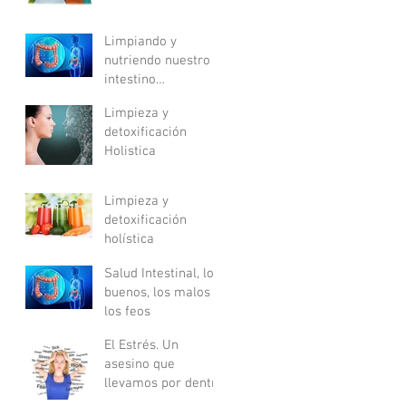
ver el mundo
Limpiando y
nutriendo nuestro
intestino
Detoxificación
Limpieza y
Holistica. Parte II
detoxificación
Holistica
Limpieza y
detoxificación
holística
Salud Intestinal, los
buenos, los malos …
los feos
El Estrés. Un
asesino que
llevamos por dentro