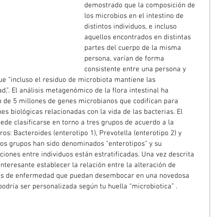
demostrado que la composición de 
los microbios en el intestino de 
distintos individuos, e incluso 
aquellos encontrados en distintas 
partes del cuerpo de la misma 
persona, varían de forma 
consistente entre una persona y 
ue “incluso el residuo de microbiota mantiene las 
ad,”. El análisis metagenómico de la flora intestinal ha 
n de 5 millones de genes microbianos que codifican para 
 biológicas relacionadas con la vida de las bacterias. El 
de clasificarse en torno a tres grupos de acuerdo a la 
os: Bacteroides (enterotipo 1), Prevotella (enterotipo 2) y 
tos grupos han sido denominados "enterotipos" y su 
ciones entre individuos están estratificadas. Una vez descrita 
nteresante establecer la relación entre la alteración de 
ados de enfermedad que puedan desembocar en una novedosa 
 podría ser personalizada según tu huella “microbiotica” .