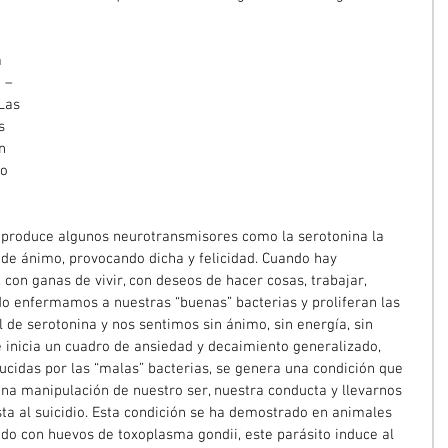
 
 – 
Las 
s 
n 
o 
” produce algunos neurotransmisores como la serotonina la 
 de ánimo, provocando dicha y felicidad. Cuando hay 
con ganas de vivir, con deseos de hacer cosas, trabajar, 
ndo enfermamos a nuestras “buenas” bacterias y proliferan las 
 de serotonina y nos sentimos sin ánimo, sin energía, sin 
e inicia un cuadro de ansiedad y decaimiento generalizado, 
cidas por las “malas” bacterias, se genera una condición que 
na manipulación de nuestro ser, nuestra conducta y llevarnos 
sta al suicidio. Esta condición se ha demostrado en animales 
ado con huevos de toxoplasma gondii, este parásito induce al 