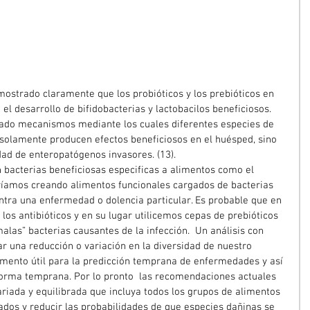
ostrado claramente que los probióticos y los prebióticos en 
 el desarrollo de bifidobacterias y lactobacilos beneficiosos. 
vado mecanismos mediante los cuales diferentes especies de 
o solamente producen efectos beneficiosos en el huésped, sino 
idad de enteropatógenos invasores. (13).  
n bacterias beneficiosas especificas a alimentos como el 
taríamos creando alimentos funcionales cargados de bacterias 
ntra una enfermedad o dolencia particular. Es probable que en 
los antibióticos y en su lugar utilicemos cepas de prebióticos 
malas” bacterias causantes de la infección.  Un análisis con 
ar una reducción o variación en la diversidad de nuestro 
umento útil para la predicción temprana de enfermedades y así 
orma temprana. Por lo pronto  las recomendaciones actuales 
riada y equilibrada que incluya todos los grupos de alimentos 
ados y reducir las probabilidades de que especies dañinas se 