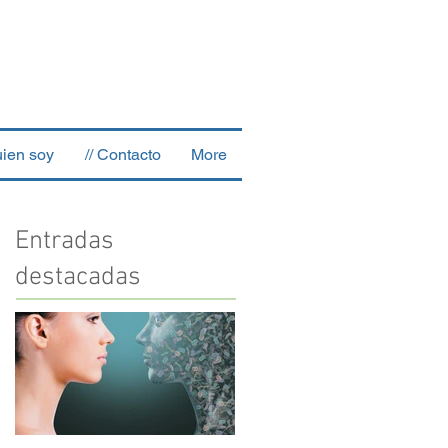
uien soy
// Contacto
More
Entradas
destacadas